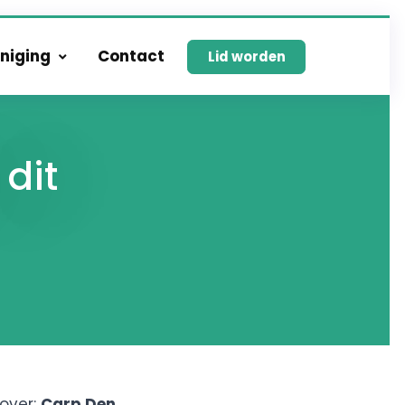
niging
Contact
Lid worden
dit
zover:
Carp Den