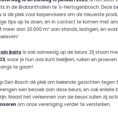
ts in de Brabanthallen te 's-Hertogenbosch. Deze 
 is dé plek voor karpervissers om de nieuwste prod
ge tips op te doen, en in contact te komen met an
et meer dan 20.000 m² aan stands, lezingen, en work
beleven!
ain Baits
is ook aanwezig op de beurs. Zij staan me
03
, waar je hun aas kunt bekijken, ruiken en proeven
angs te gaan!
rp Den Bosch dé plek om bekende gezichten tegen 
brengen een bezoek aan deze beurs, en ook enkele 
zijn. Naast het verkennen van de beurs zullen zij act
onsoren
om onze vereniging verder te versterken.