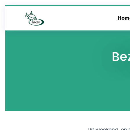
Hom
Be
Dit weekend, op