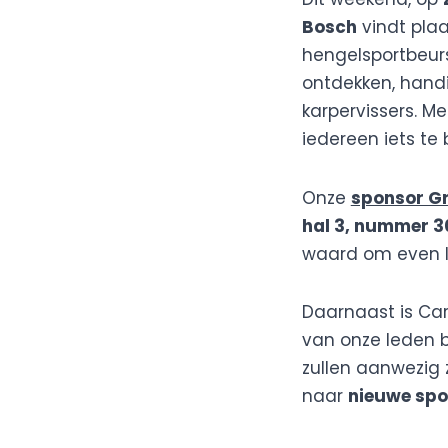
Bosch
vindt plaa
hengelsportbeurs
ontdekken, handi
karpervissers. M
iedereen iets te 
Onze
sponsor Gr
hal 3, nummer 3
waard om even l
Daarnaast is Ca
van onze leden 
zullen aanwezig 
naar
nieuwe sp