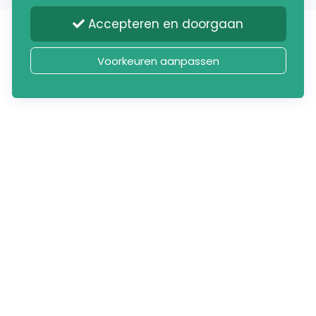
Accepteren en doorgaan
Voorkeuren aanpassen
Onze Sponsoren
Dankzij
deze toppers
kunnen wij
jaarlijks leuke extra's doen voor de
vereniging en onze leden.